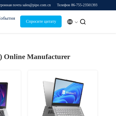
тронная почта sales@pipo.com.cn
Телефон 86-755-23501393
обытия


Спросите цитату
2)
Online Manufacturer