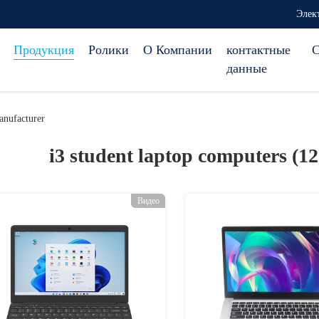
Элек
Продукция
Ролики
О Компании
контактные
С
данные
anufacturer
i3 student laptop computers (1
Видео