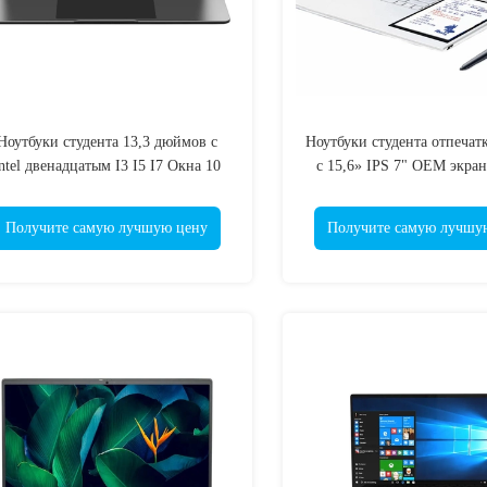
Ноутбуки студента 13,3 дюймов с
Ноутбуки студента отпечат
ntel двенадцатым I3 I5 I7 Окна 10
с 15,6» IPS 7" OEM экран
касания двойной
Получите самую лучшую цену
Получите самую лучшу