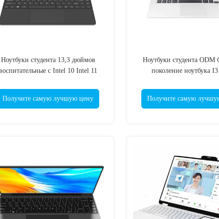
Ноутбуки студента 13,3 дюймов
Ноутбуки студента ODM 
воспитательные с Intel 10 Intel 11
поколение ноутбука I3 
двенадцатое I3 I5 I7
одиннадцатого экрана
Получите самую лучшую цену
Получите самую лучшу