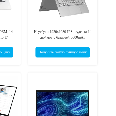
OEM, 14
Ноутбуки 1920x1080 IPS студента 14
I5 I7
дюймов с батареей 5000mAh
 дюйма
ю цену
Получите самую лучшую цену