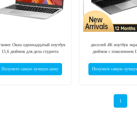
гковес Окна одиннадцатый ноутбук
дисплей 4K ноутбук экра
15,6 дюймов для дела студента
дюймов с поколением I3
одиннадцатого двенад
Получите самую лучшую цену
Получите самую лучшу
1