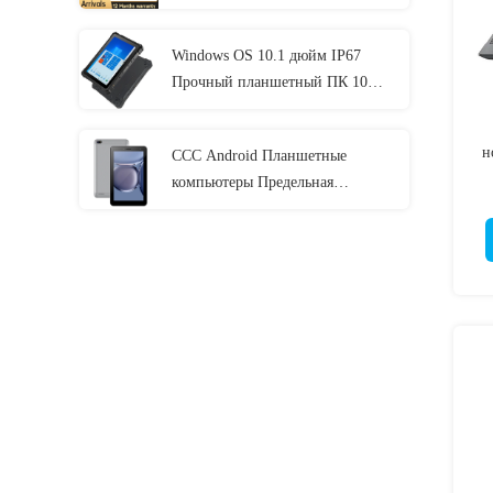
одиннадцатого двенадцатым
Windows OS 10.1 дюйм IP67
Прочный планшетный ПК 10
дюймов 8 ГБ оперативной
памяти с NFC Lan Port
н
CCC Android Планшетные
компьютеры Предельная
тюремная электроника С MT6737
CPU 32GB-128GB Хранение