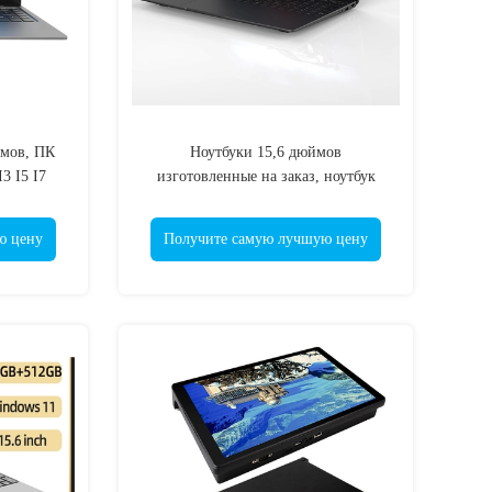
ймов, ПК
Ноутбуки 15,6 дюймов
3 I5 I7
изготовленные на заказ, ноутбук
тетради студента 10000mAh для
школы
ю цену
Получите самую лучшую цену