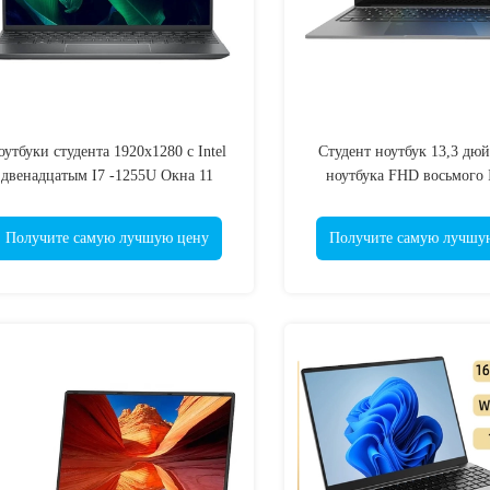
оутбуки студента 1920x1280 с Intel
Студент ноутбук 13,3 дю
двенадцатым I7 -1255U Окна 11
ноутбука FHD восьмого I
тонкий
Получите самую лучшую цену
Получите самую лучшу