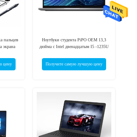
ка пальцев
Ноутбуки студента PiPO OEM 13,3
а экрана
дюйма с Intel двенадцатым I5 -1235U
Окна 11
ю цену
Получите самую лучшую цену