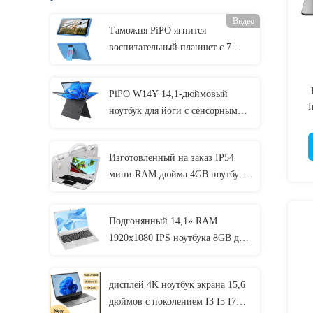
Видео
Таможня PiPO ягнится
воспитательный планшет с 7
дюймами 8 дюймов 10,1 дюйма
PiPO W14Y 14,1-дюймовый
I
ноутбук для йоги с сенсорным
экраном 11th I5 4,2 ГГц 8 ГБ
оперативной памяти Тонкий
Изготовленный на заказ IP54
портативный ноутбук
мини RAM дюйма 4GB ноутбука
11,6 для умного студента школы
Подгонянный 14,1» RAM
1920x1080 IPS ноутбука 8GB для
студента
дисплей 4K ноутбук экрана 15,6
дюймов с поколением I3 I5 I7