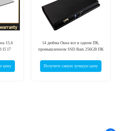
на 15,6
14 дюйма Окна все в одном ПК,
 I5 I7
промышленном SSD Ram 256GB ПК
цатым
8GB сенсорной панели
ю цену
Получите самую лучшую цену