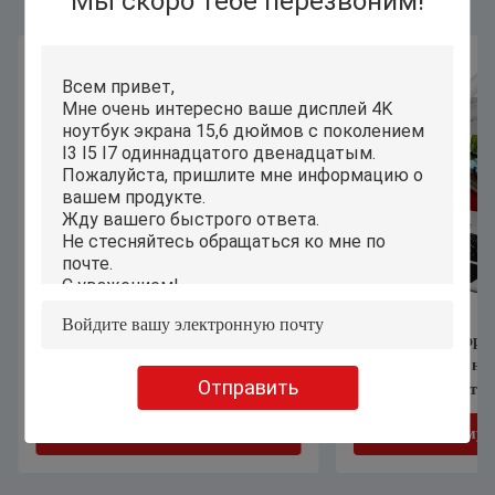
Мы скоро тебе перезвоним!
Умное ноутбука тетради андроида
Подгонянный порт
йоги 11,6 дюймов тонкое для
андроида ИП54, ноу
Отправить
школьного образования
дюймов для учить
Получите самую лучшую цену
Получите самую