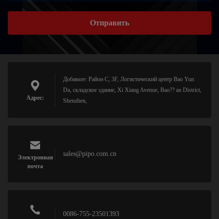
Отправить
Добавьте: Район C, 3F, Логистический центр Bao Yun
Da, складское здание, Xi Xiang Avenue, Bao?? an District,
Адрес:
Shenzhen,
sales@pipo.com.cn
Электронная
почта
0086-755-23501393