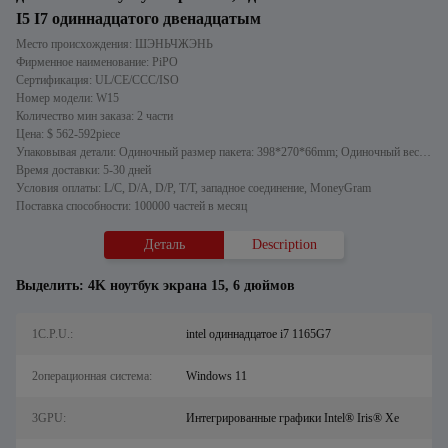
I5 I7 одиннадцатого двенадцатым
Место происхождения: ШЭНЬЧЖЭНЬ
Фирменное наименование: PiPO
Сертификация: UL/CE/CCC/ISO
Номер модели: W15
Количество мин заказа: 2 части
Цена: $ 562-592piece
Упаковывая детали: Одиночный размер пакета: 398*270*66mm; Одиночный вес брутто: 3kg
Время доставки: 5-30 дней
Условия оплаты: L/C, D/A, D/P, T/T, западное соединение, MoneyGram
Поставка способности: 100000 частей в месяц
Деталь
Description
Выделить:
4K ноутбук экрана 15
,
6 дюймов
1C.P.U.:
intel одиннадцатое i7 1165G7
2операционная система:
Windows 11
3GPU:
Интегрированные графики Intel® Iris® Xe