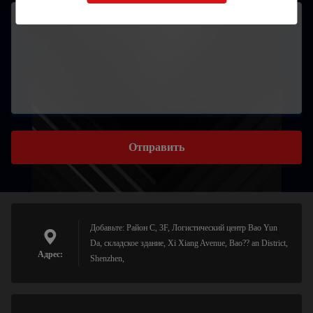
Отправить
Добавьте: Район C, 3F, Логистический центр Bao Yun
Da, складское здание, Xi Xiang Avenue, Bao?? an District,
Адрес:
Shenzhen,