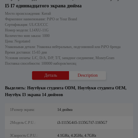
I5 I7 одиннадцатого экрана дюйма
Место происхождения: Китай
Фирменное наименование: PiPO or Your Brand
Сертификация: UL/CE/CCC
Номер модели: L14XU-11G
Количество мин заказа: 1000
Цена: Negotiated
Упаковывая детали: Упаковка нейтральных, подгонянной или PiPO бренда
Время доставки: 15-65 дни
Условия оплаты: L/C, D/A, D/P, T/T, западное соединение, MoneyGram
Поставка способности: 100000 наборов/месяц
Деталь
Description
Выделить:
Ноутбуки студента ODM
,
Ноутбуки студента OEM
,
Ноутбук I3 экрана 14 дюймов
1Размер экрана:
14 дюйма
2Модель C.P.U.:
i3-1115G4/i5-1135G7/i7-1165G7
3Скорость C.P.U.:
4.1GHz, 4.2GHz, 4.7GHz