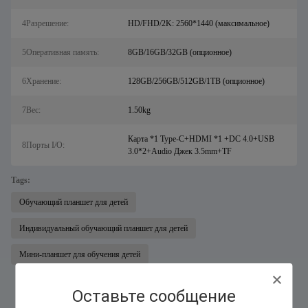
4Разрешение:
HD/FHD/2K: 2560*1440 (максимальное)
5Оперативная память:
8GB/16GB/32GB (опционное)
6Хранение:
128GB/256GB/512GB/1TB (опционное)
7Вес:
1.50kg
Карта *1 Type-C+HDMI *1 +DC 4.0+USB
8Порты I/O:
3.0*2+Audio Джек 3.5mm+TF
Tags:
Обучающий планшет для детей
Индивидуальный обучающий планшет для детей
Мини-планшет для обучения детей
Оставьте сообщение