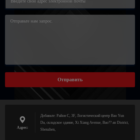
Отправить
Добавьте: Район C, 3F, Логистический центр Bao Yun
Da, складское здание, Xi Xiang Avenue, Bao?? an District,
Адрес:
Shenzhen,