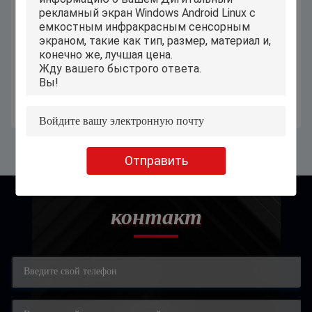
Ноутбуки 15,6 дюймов
Студент ноутбук 13,3 дюймов, ПК
изготовленные на заказ, ноутбук
ноутбука FHD восьмого I3 I5 I7
тетради студента 10000mAh для
тонкий
школы
Получите самую лучшую цену
Получите самую лучшую цену
Отправить
контакт