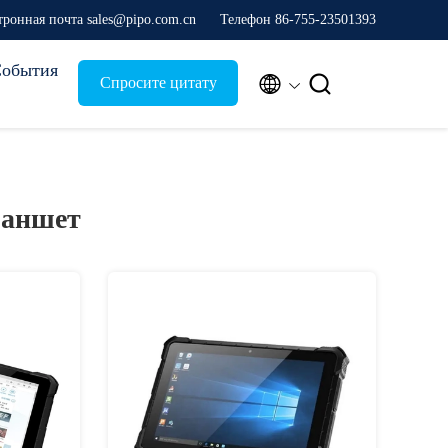
тронная почта sales@pipo.com.cn
Телефон 86-755-23501393
обытия


Спросите цитату
ланшет