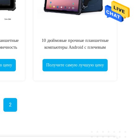
ланшетные
10 дюймовые прочные планшетные
овечность
компьютеры Android с плечевым
знеса
ремнем NFC
ю цену
Получите самую лучшую цену
2