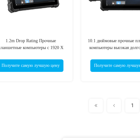
1.2m Drop Rating Прочные
10.1 дюймовые прочные п
планшетные компьютеры с 1920 X
компьютеры высокая долг
1080 дисплеем Wi-Fi 4G LTE
MIL-STD-810G для би
подключение
Получите самую лучшую цену
Получите самую лучшу
1