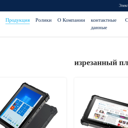
Элек
Продукция
Ролики
О Компании
контактные
С
данные
изрезанный п