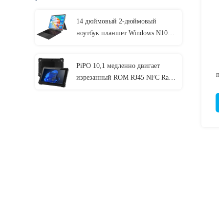
14 дюймовый 2-дюймовый
ноутбук планшет Windows N100
CPU FHD 10000mAh 5G WiFi
Windows 11 планшет
PiPO 10,1 медленно двигает
изрезанный ROM RJ45 NFC Ram
128GB планшета 8GB Windows