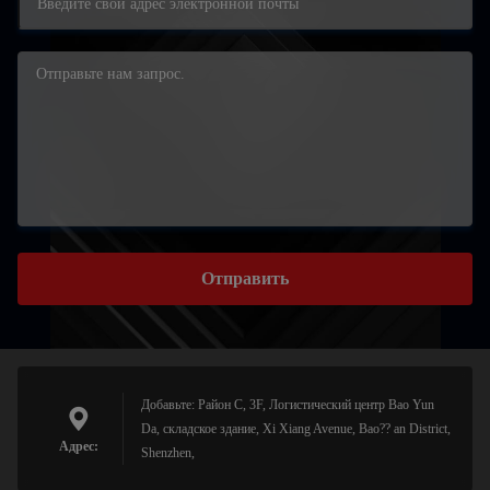
Отправить
Добавьте: Район C, 3F, Логистический центр Bao Yun
Da, складское здание, Xi Xiang Avenue, Bao?? an District,
Адрес:
Shenzhen,