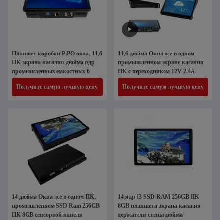
Планшет коробки PiPO окна, 11,6
11,6 дюйма Окна все в одном
ПК экрана касания дюйма ядр
промышленном экране касания
промышленных емкостных 6
ПК с переходником 12V 2.4A
Получите самую лучшую цену
Получите самую лучшую цену
14 дюйма Окна все в одном ПК,
14 ядр I3 SSD RAM 256GB ПК
промышленном SSD Ram 256GB
8GB планшета экрана касания
ПК 8GB сенсорной панели
держателя стены дюйма