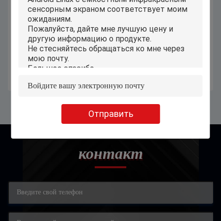
ПК Виндовс ПиПО С11 мини,
10,1» промышленных ПК панели
промышленный небольшой
андроида с разрешением экрана
экран касания мини компьютера
касания 1280x800
Получите самую лучшую цену
Получите самую лучшую цену
Отправить
контакт