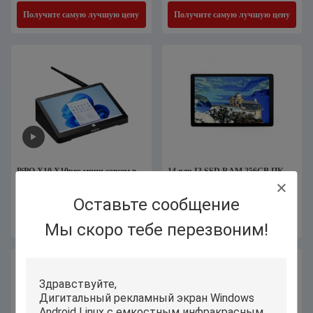
Получите самую лучшую цену
Получите самую лучшую цену
PiPO X10 X10pro мини совсем в
14 ядр I3 SSD RAM 256GB ПК
одном сенсорном экране ПК с 7
8GB планшета экрана касания
дюймами 8,9 дюйма 10,1 дюйма
держателя стены дюйма
Оставьте сообщение
Получите самую лучшую цену
Получите самую лучшую цену
Мы скоро тебе перезвоним!