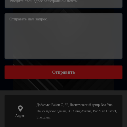
Отправить
Добавьте: Район C, 3F, Логистический центр Bao Yun
Da, складское здание, Xi Xiang Avenue, Bao?? an District,
Адрес:
Shenzhen,