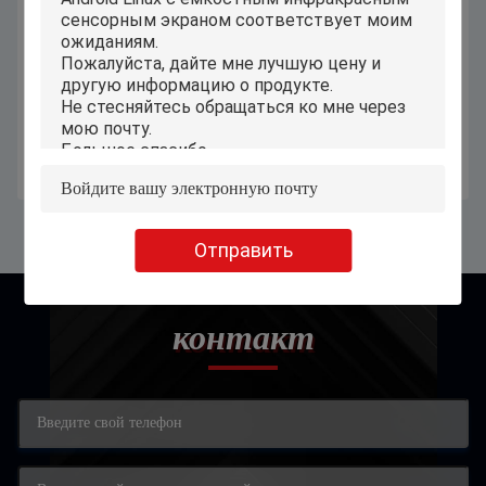
8,9 дюйма промышленный совсем
10,5 Ram WiFi 6 FHD Окна 11
в одном Ram сенсорного экрана
планшета компьютеров Окна
2GB компьютеров ПК + Rom
сенсорного экрана дюйма 8GB
32GB
Получите самую лучшую цену
Получите самую лучшую цену
Отправить
контакт