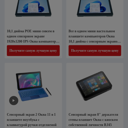
10,1 дюйма POE мини совсем в
Все в одном мини настольном
одном сенсорном экране
планшете компьютеров Окна
1920x1200 IPS Окна компьютеров
10,1 дюйма с сенсорным экраном
ПК
Poe
Получите самую лучшую цену
Получите самую лучшую цену
Сенсорный экран 2 Окна 11 в 1
Сенсорный экран 8" держателя
планшете ноутбука с
стены планшет Окна с киоском
клавиатурой ручки отделяемой
собственной личности RJ45