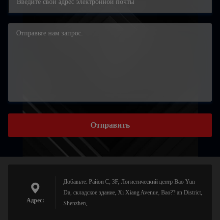
Отправить
Добавьте: Район C, 3F, Логистический центр Bao Yun
Da, складское здание, Xi Xiang Avenue, Bao?? an District,
Адрес:
Shenzhen,