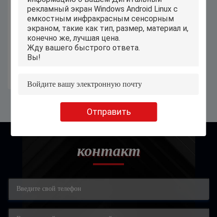
Сенсорный экран планшета
коробки Окна Aio POE PiPO
настольный 10,1 дюйма
Получите самую лучшую цену
Отправить
контакт