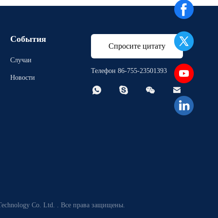
События
Спросите цитату
Случаи
Телефон 86-755-23501393
Новости




echnology Co. Ltd. . Все права защищены.