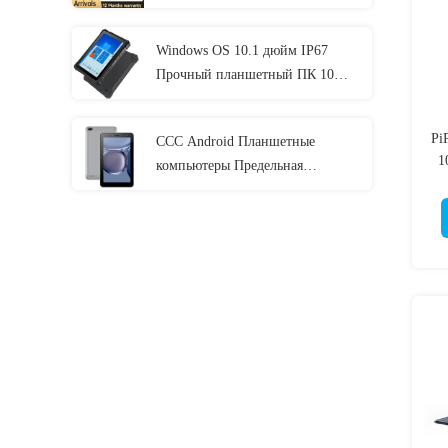
одиннадцатого двенадцатым
Windows OS 10.1 дюйм IP67
Прочный планшетный ПК 10
дюймов 8 ГБ оперативной
памяти с NFC Lan Port
Pi
CCC Android Планшетные
1
компьютеры Предельная
тюремная электроника С MT6737
CPU 32GB-128GB Хранение