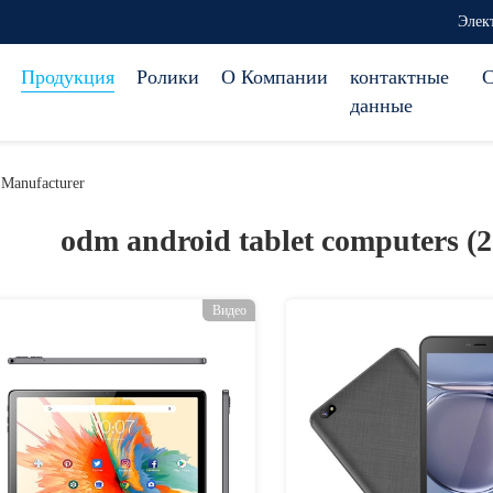
Элек
Продукция
Ролики
О Компании
контактные
С
данные
 Manufacturer
odm android tablet computers (
Видео