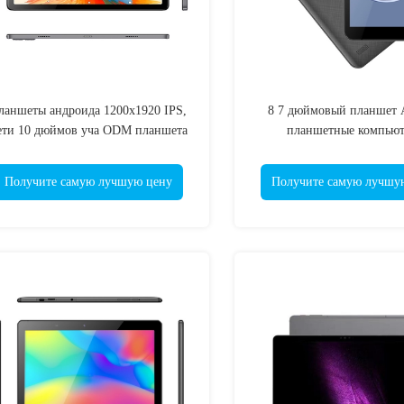
ланшеты андроида 1200x1920 IPS,
8 7 дюймовый планшет 
ети 10 дюймов уча ODM планшета
планшетные компью
изготавливают OEM
Получите самую лучшую цену
Получите самую лучшу