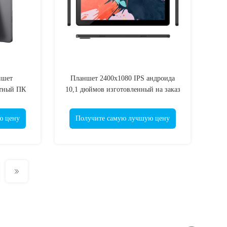
ншет
Планшет 2400x1080 IPS андроида
етный ПК
10,1 дюймов изготовленный на заказ
0 IPS
с C.P.U. UNISOC MTK
ю цену
Получите самую лучшую цену