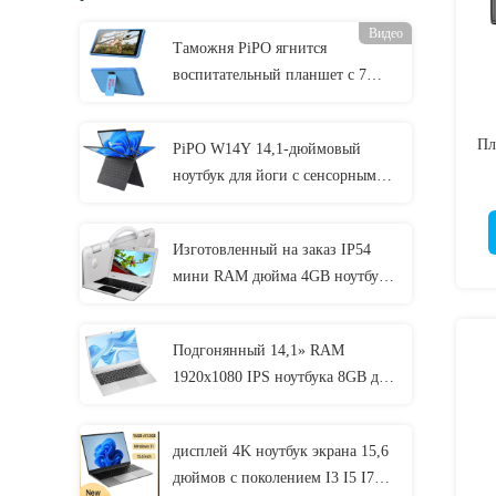
Видео
Таможня PiPO ягнится
воспитательный планшет с 7
дюймами 8 дюймов 10,1 дюйма
Пл
PiPO W14Y 14,1-дюймовый
ноутбук для йоги с сенсорным
экраном 11th I5 4,2 ГГц 8 ГБ
оперативной памяти Тонкий
Изготовленный на заказ IP54
портативный ноутбук
мини RAM дюйма 4GB ноутбука
11,6 для умного студента школы
Подгонянный 14,1» RAM
1920x1080 IPS ноутбука 8GB для
студента
дисплей 4K ноутбук экрана 15,6
дюймов с поколением I3 I5 I7