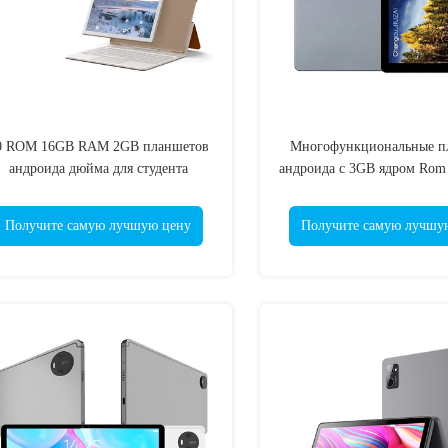
0 ROM 16GB RAM 2GB планшетов
Многофункциональные п
андроида дюйма для студента
андроида с 3GB ядром Ro
Octa Ram 32GB
Получите самую лучшую цену
Получите самую лучшу