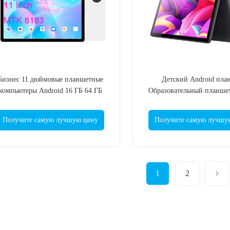
Бизнес 11 дюймовые планшетные
Детский Android пла
компьютеры Android 16 ГБ 64 ГБ
Образовательный планш
хранилище
OEM RK 3566 1200x192
Получите самую лучшую цену
Получите самую лучшу
1
2