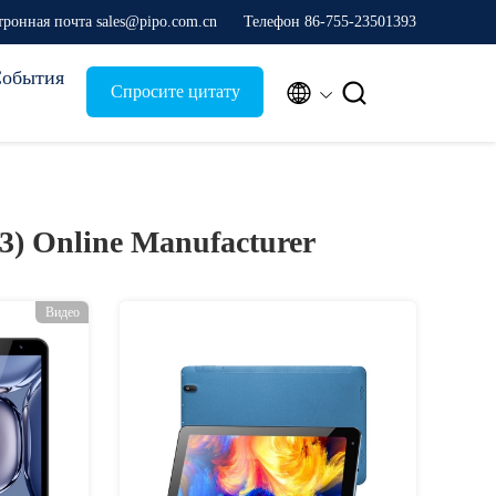
тронная почта sales@pipo.com.cn
Телефон 86-755-23501393
обытия


Спросите цитату
23)
Online Manufacturer
Видео