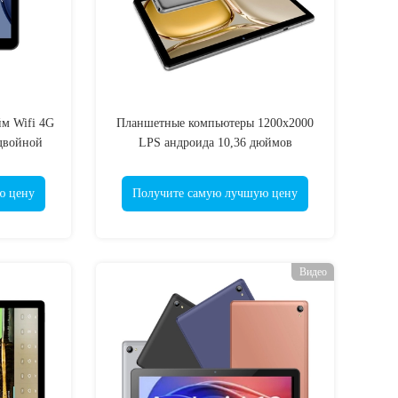
м Wifi 4G
Планшетные компьютеры 1200x2000
 двойной
LPS андроида 10,36 дюймов
промышленные с батареей 3.7v
6000mAh
ю цену
Получите самую лучшую цену
Видео