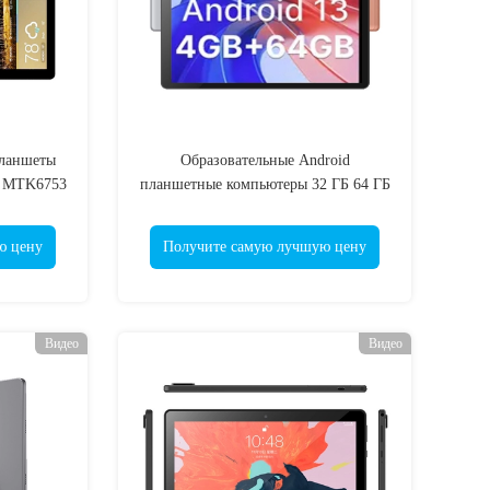
ланшеты
Образовательные Android
m MTK6753
планшетные компьютеры 32 ГБ 64 ГБ
128 Гб Для детей обучения
ю цену
Получите самую лучшую цену
Видео
Видео