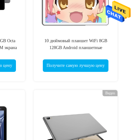
6GB Octa
10 дюймовый планшет WiFi 8GB
M экрана
128GB Android планшетные
компьютеры с ЖК-экраном
ю цену
Получите самую лучшую цену
Видео