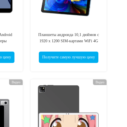
Android
Планшеты андроида 10,1 дюймов с
теры
1920 x 1200 SIM-картами WiFi 4G
 ODM
дисплея IPS HD
ю цену
Получите самую лучшую цену
Видео
Видео