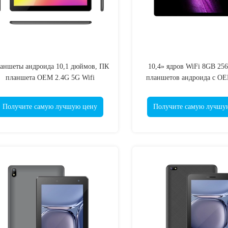
аншеты андроида 10,1 дюймов, ПК
10,4» ядров WiFi 8GB 25
планшета OEM 2.4G 5G Wifi
планшетов андроида с OE
LCD
Получите самую лучшую цену
Получите самую лучшу