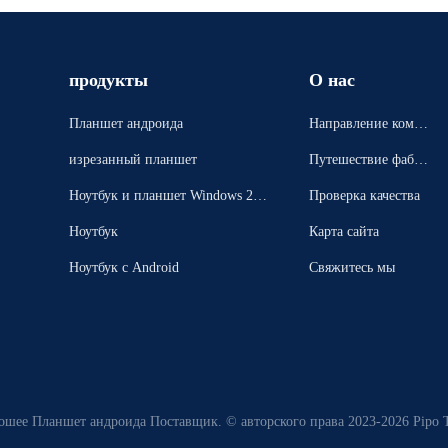
продукты
О нас
Планшет андроида
Направление компа
нии
изрезанный планшет
Путешествие фабри
ки
Ноутбук и планшет Windows 2 в
Проверка качества
1
Ноутбук
Карта сайта
Ноутбук с Android
Свяжитесь мы
рошее Планшет андроида Поставщик. © авторского права 2023-2026 Pipo T