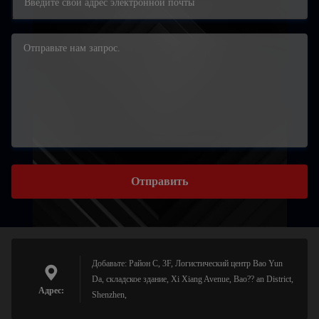
Отправить
Добавьте: Район C, 3F, Логистический центр Bao Yun
Da, складское здание, Xi Xiang Avenue, Bao?? an District,
Адрес:
Shenzhen,