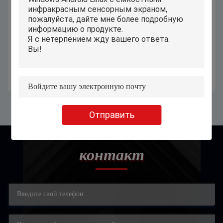
Планшет дисплея андроида 2к
Держателя стены Poe планшета
простой для пожилых людей 11,6
10,1 дюймов вызывать старшего
дюймов с СИМ-картой 5Г ВиФи
двухсторонний для комнаты
4Г
стационарного больного
Получите самую лучшую цену
Получите самую лучшую цену
Отправить
контакт