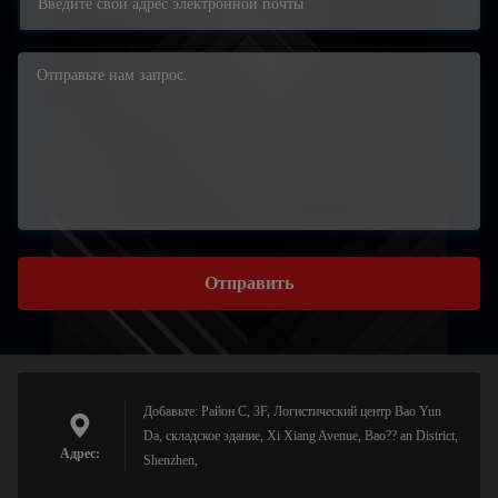
Отправить
Добавьте: Район C, 3F, Логистический центр Bao Yun
Da, складское здание, Xi Xiang Avenue, Bao?? an District,
Адрес:
Shenzhen,