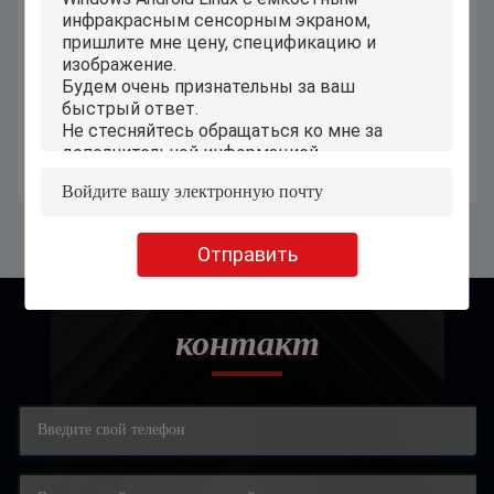
8 дюймовый детский учебный
Специальный детский
планшет онлайн домашнее
образовательный смарт планшет
обучение Дети учатся с помощью
7 дюймов для школьного
SIM-карты
обучения
Получите самую лучшую цену
Получите самую лучшую цену
Отправить
контакт