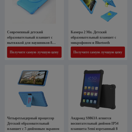
Современный детский
Камера 2 Мп. Детский
образовательный планшет с
образовательный планшет с
вытяжкой для наушников 8
микрофоном и Bluetooth
дюймов и 16 ГБ хранилища
Получите самую лучшую цену
Получите самую лучшую цену
Четырехъядерный процессор
Андроид S9863A ягнится
Детский образовательный
воспитательный дюймов IP54
планшет с 7-дюймовым экраном
планшета Semi изрезанный 8