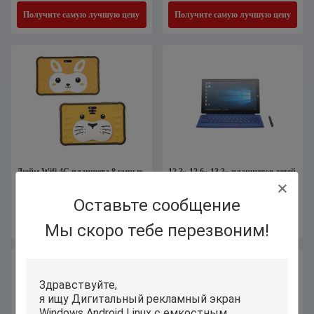
Получите самую лучшую цену
Получите самую лучшую цену
Дюйм Wifi 4G планшета 8 умных
12,3» 12,6» 13,3» планшетов детей
детей ODM OEM
воспитательных, умный ноутбук
воспитательный для детей
2in1 Окна для класса
Оставьте сообщение
Получите самую лучшую цену
Получите самую лучшую цену
Мы скоро тебе перезвоним!