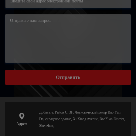
Отправить
Добавьте: Район C, 3F, Логистический центр Bao Yun
Da, складское здание, Xi Xiang Avenue, Bao?? an District,
Адрес:
Shenzhen,