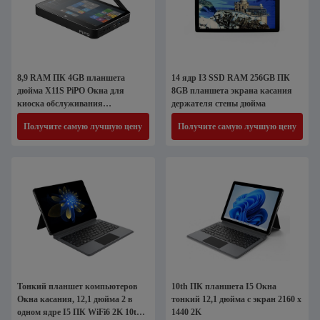
8,9 RAM ПК 4GB планшета
14 ядр I3 SSD RAM 256GB ПК
дюйма X11S PiPO Окна для
8GB планшета экрана касания
киоска обслуживания
держателя стены дюйма
собственной личности
Получите самую лучшую цену
Получите самую лучшую цену
Тонкий планшет компьютеров
10th ПК планшета I5 Окна
Окна касания, 12,1 дюйма 2 в
тонкий 12,1 дюйма с экран 2160 x
одном ядре I5 ПК WiFi6 2K 10th
1440 2K