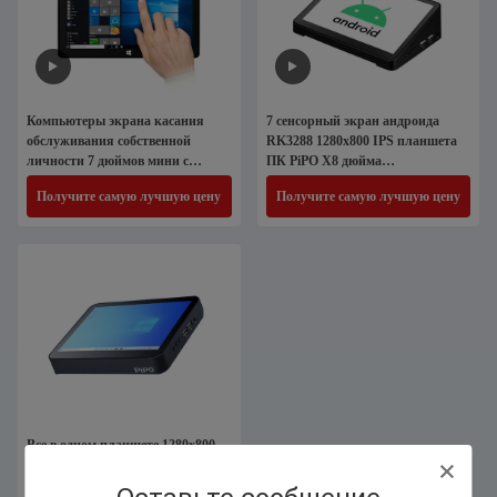
Компьютеры экрана касания
7 сенсорный экран андроида
обслуживания собственной
RK3288 1280x800 IPS планшета
личности 7 дюймов мини с
ПК PiPO X8 дюйма
дисплеем 1280x800 IPS
промышленный мини
Получите самую лучшую цену
Получите самую лучшую цену
Все в одном планшете 1280x800
IPS коробки Окна PiPO с
емкостным касанием 5