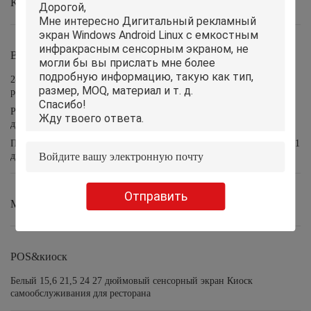
Kids Tablet (Детский планшет)
Все в одном ПК
24 дюйма киоск Signage 32 цифров дюйма крытый для дисплея в
реальном маштабе времени студии потока
Рабочий стол все Ram I7 16GB в компьютерах одного ПК 23,8
дюйма 27 дюймов для школы офиса
Подгонянный рабочий стол все в одном Ram дюйма 16GB дюйма 21
дюйма 19 компьютеров 17 ПК
Отправить
Мини ПК
POS&киоск
Белый 15,6 21,5 24 27 дюймовый сенсорный экран Киоск
самообслуживания для ресторана