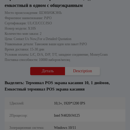
емкостный в одном с общеэкранным
Место происхождения: ШЭНЬЧЖЭНЬ
Фирменное наименование: PiPO
Сертификация: UL/CE/CCC/ISO
Номер модели: X10S
Количество мин заказа: 2
Цена: Contact Us Now,For a Detailed Quotation
Упаковывая детали: Таможня ваши идея или пакет PiPO
Время доставки: 15-30 дни
Условия оплаты: L/C, D/A, D/P, T/T, западное соединение, MoneyGram
Поставка способности: 10000 наборов/месяц
Деталь
Description
Выделить:
Терминал POS экрана касания 10
,
1 дюймов
,
Емкостный терминал POS экрана касания
1Дисплей:
10,1», 1920*1200 IPS
2Процессор:
Intel N4020/J4125
3операционная система:
Windows 10/11