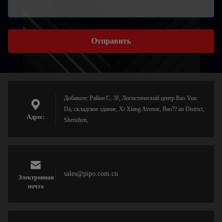
Отправить
Добавьте: Район C, 3F, Логистический центр Bao Yun
Da, складское здание, Xi Xiang Avenue, Bao?? an District,
Адрес:
Shenzhen,
sales@pipo.com.cn
Электронная
почта