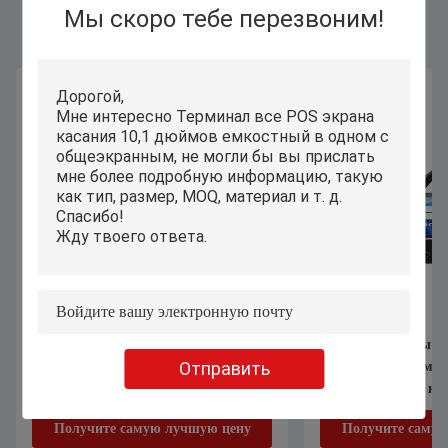
Similar Products
Мы скоро тебе перезвоним!
Держатель стены планшета Окна 8,9
8 ПК планшета Pi
Отправить
дюймов для терминала
взаимодействия дю
взаимодействия киоска
разрешением 1280 x
обслуживания собственной личности
Получите самую лучшую цену
Получите саму