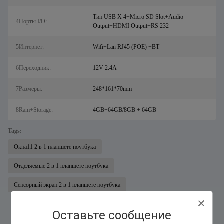
Тип USB X 4+Micro SD Slot+Audio
4Порты I/O:
Output+HDMI Output+RS 232
5Интернет:
Wifi+Lan RJ45 (POE) +BT
6Переходник:
12V 2.4A
7Размеры:
248*161*70mm
8Ram+Storage:
4GB+64GB/8GB + 64GB
Tags:
Окна11 2 в 1 планшете ноутбука
Отделяемые 2 в 1 планшете ноутбука
Сенсорный экран 2 в 1 планшете ноутбука
Оставьте сообщение